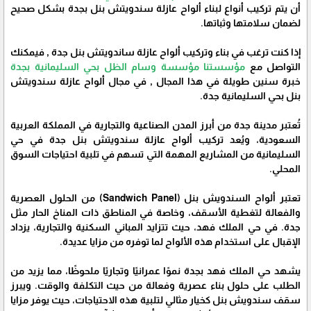
أن يتم تركيب أنواع لبناء ألواح عازلة سندويتش بنل بجدة بشكل صحيح
لضمان سلامتها وثباتها.
إذا كنت ترغب في بناء وتركيب ألواح عازلة ساندويتش بنل جدة , فيمكنك
التواصل مع
مؤسستنا مؤسسة وسام الظل بحي السليمانية بجدة
خبرة سنين طويلة في هذا المجال , في مجال ألواح عازلة سندويتش
بنل بحي السليمانية جدة.
تُعتبر مدينة جدة من أبرز المدن الصناعية والتجارية في المملكة العربية
السعودية، ويُعد تركيب ألواح عازلة سندويتش بنل جدة في حي
السليمانية من المشاريع المهمة التي تسهم في تلبية احتياجات السوق
المحلي.
تعتبر ألواح السندويش بنل (Sandwich Panel) من الحلول العصرية
والفعالة لتغطية الأسقف، وخاصة في المناطق ذات المناخ الحار مثل
جدة. في حي الملك فهد، حيث تتزايد المباني السكنية والتجارية، يزداد
الإقبال على استخدام هذه الألواح لما توفره من مزايا عديدة.
يشهد حي الملك فهد بجدة نموًا عمرانيًا وتجاريًا ملحوظًا، مما يزيد من
الطلب على حلول بناء عصرية وفعالة من حيث التكلفة والوقت. ويبرز
سقف سندويش بنل كخيار مثالي لتلبية هذه الاحتياجات، حيث يوفر مزايا