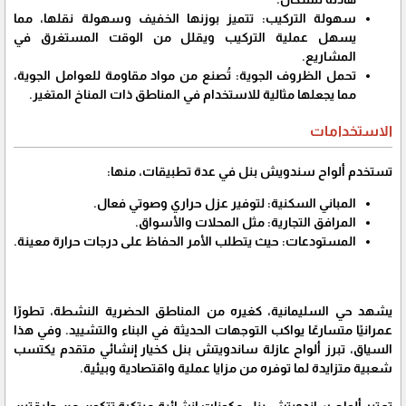
سهولة التركيب: تتميز بوزنها الخفيف وسهولة نقلها، مما
يسهل عملية التركيب ويقلل من الوقت المستغرق في
المشاريع.
تحمل الظروف الجوية: تُصنع من مواد مقاومة للعوامل الجوية،
مما يجعلها مثالية للاستخدام في المناطق ذات المناخ المتغير.
الاستخدامات
تستخدم ألواح سندويش بنل في عدة تطبيقات، منها:
المباني السكنية: لتوفير عزل حراري وصوتي فعال.
المرافق التجارية: مثل المحلات والأسواق.
المستودعات: حيث يتطلب الأمر الحفاظ على درجات حرارة معينة.
يشهد حي السليمانية، كغيره من المناطق الحضرية النشطة، تطورًا
عمرانيًا متسارعًا يواكب التوجهات الحديثة في البناء والتشييد. وفي هذا
السياق، تبرز ألواح عازلة ساندويتش بنل كخيار إنشائي متقدم يكتسب
شعبية متزايدة لما توفره من مزايا عملية واقتصادية وبيئية.