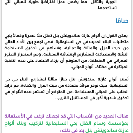
الجوية والتآكل، مما يضمن عمرًا افتراضيًا طويلًا للمباني التي
تستخدمها.
ختامًا
يمكن القول إن ألواح عازلة ساندويتش بنل تمثل حلاً عصريًا وفعالًا يلبي
متطلبات البناء الحديث في حي السليمانية. فهي تجمع بين الأداء العالي
من حيث العزل والمتانة والجمالية، وتساهم في تحقيق الاستدامة
البيئية والاقتصادية للمشاريع الإنشائية المختلفة. ومع استمرار التطور
العمراني في المنطقة، من المتوقع أن يزداد الاعتماد على هذه التقنية
المبتكرة في مختلف أنواع المباني.
تُعتبر ألواح عازلة سندويش بنل خيارًا مثاليًا لمشاريع البناء في حي
السليمانية، حيث توفر فوائد متعددة من حيث العزل والكفاءة. مع تزايد
الطلب على المباني المستدامة، من المتوقع أن تستمر هذه الألواح في
تحقيق شعبية أكبر في المستقبل القريب.
هناك العديد من الأسباب التي قد تجعلك ترغب في الأستعانة
بمؤسسة وسام الظل بحي السليمانية لتركيب وبناء ألواح
عازلة ساندويتش بنل
بما في ذلك :