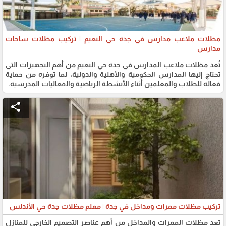
مظلات ملاعب مدارس في جدة حي النعيم | تركيب مظلات ساحات
مدارس
تُعد مظلات ملاعب المدارس في جدة حي النعيم من أهم التجهيزات التي
تحتاج إليها المدارس الحكومية والأهلية والدولية، لما توفره من حماية
فعالة للطلاب والمعلمين أثناء الأنشطة الرياضية والفعاليات المدرسية.
share
تركيب مظلات ممرات ومداخل في جدة | معلم مظلات جدة حي الأندلس
تعد مظلات الممرات والمداخل من أهم عناصر التصميم الخارجي للمنازل