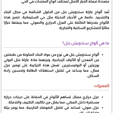
متعددة تجعله الخيار الأمثل لمختلف أنواع المنشآت في الحي.
تُعد ألواح عازلة سندويش بنل من الحلول الشائعة في مجال البناء
والتشييد، خاصة في الأحياء الحديثة مثل حي السليمانية. تتميز هذه
الألواح بقدرتها الفائقة على العزل الحراري والصوتي، مما يجعلها خيارًا
مثاليًا للمشاريع السكنية والتجارية.
ما هي ألواح سندويش بنل؟
ألواح سندويش بنل هي نوع من مواد البناء المكونة من طبقتين
من المعدن أو الألياف الزجاجية، وبينهما مادة عازلة مثل البولي
يوريثين أو البوليستيرين. تعمل هذه التركيبة على توفير عزل
فعال، مما يساعد في تقليل استهلاك الطاقة وتحسين راحة
السكان.
المميزات
عزل حراري ممتاز: تساهم الألواح في الحفاظ على درجات حرارة
مستقرة داخل المباني، مما يقلل من تكاليف التكييف والتدفئة.
عزل صوتي: تساعد في تقليل الضوضاء الخارجية، مما يوفر بيئة
هادئة للسكان.