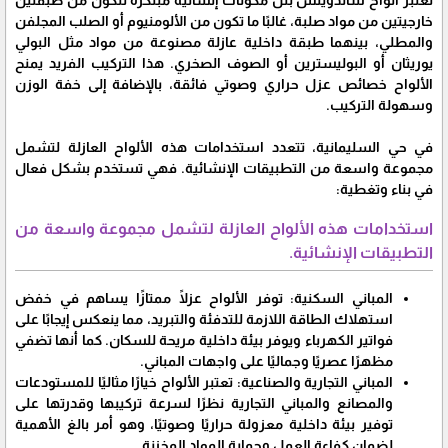
تعتبر ألواح ساندويتش بنل مكونات إنشائية مبتكرة تتكون من طبقتين
خارجيتين من مواد صلبة، غالبًا ما تكون من الألومنيوم أو الصلب المجلفن
والمطلي، بينهما طبقة داخلية عازلة مصنوعة من مواد مثل البولي
يوريثان أو البوليسترين أو الصوف الصخري. هذا التركيب الفريد يمنح
الألواح خصائص عزل حراري وصوتي فائقة، بالإضافة إلى خفة الوزن
وسهولة التركيب.
في حي السليمانية، تتعدد استخدامات هذه الألواح العازلة لتشمل
مجموعة واسعة من التطبيقات الإنشائية. فهي تستخدم بشكل فعال
في بناء وتغطية:
استخدامات هذه الألواح العازلة لتشمل مجموعة واسعة من
التطبيقات الإنشائية.
المباني السكنية: توفر الألواح عزلًا ممتازًا يساهم في خفض
استهلاك الطاقة اللازمة للتدفئة والتبريد، مما ينعكس إيجابًا على
فواتير الكهرباء ويوفر بيئة داخلية مريحة للسكان. كما أنها تضفي
مظهرًا عصريًا وجماليًا على واجهات المباني.
المباني التجارية والصناعية: تعتبر الألواح خيارًا مثاليًا للمستودعات
والمصانع والمباني التجارية نظرًا لسرعة تركيبها وقدرتها على
توفير بيئة داخلية معزولة حراريًا وصوتيًا، وهو أمر بالغ الأهمية
لضمان كفاءة العمل وحماية المواد المخزنة.