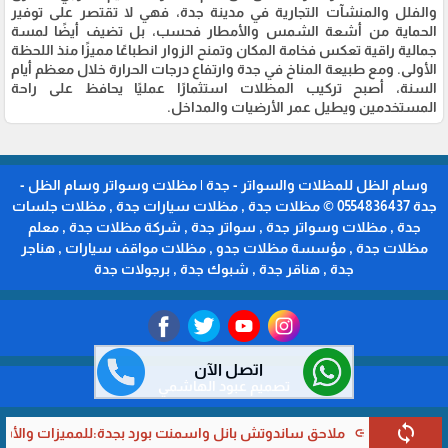
والفلل والمنشآت التجارية في مدينة جدة، فهي لا تقتصر على توفير
الحماية من أشعة الشمس والأمطار فحسب، بل تضيف أيضًا لمسة
جمالية راقية تعكس فخامة المكان وتمنح الزوار انطباعًا مميزًا منذ اللحظة
الأولى. ومع طبيعة المناخ في جدة وارتفاع درجات الحرارة خلال معظم أيام
السنة، أصبح تركيب المظلات استثمارًا عمليًا يحافظ على راحة
المستخدمين ويطيل عمر الأرضيات والمداخل.
وسام الظل للمظلات والسواتر - جدة | مظلات وسواتر وسام الظل -
جدة 0554836437 © مظلات جدة , مظلات سيارات جدة , مظلات جلسات
جدة , مظلات وسواتر جدة , سواتر جدة , شركة مظلات جدة , معلم
مظلات جدة , مؤسسة مظلات جدو , مظلات مواقف سيارات , هناجر
جدة , هناقر جدة , شبوك جدة , برجولات جدة
اتصل الآن
تصميم عبود الهاشمي
sync
وتش بانل واسمنت بورد بجدة:للمميزات والأسعار وأيهما أفضل لبناء ملحق 