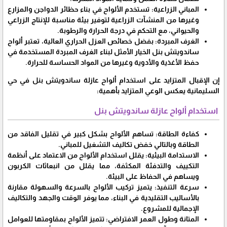
المباني الزراعية: تستخدم الألواح في بناء حظائر الدواجن والمزارع
وغيرها من المنشآت الزراعية لتوفير بيئة مناسبة للإنتاج الزراعي
والحيواني، مع التحكم في درجة الحرارة والرطوبة.
الغرف المبردة: بفضل خصائص العزل الحراري العالية، تعتبر ألواح
ساندويتش بنل الخيار الأمثل لبناء الغرف المبردة المستخدمة في
حفظ الأغذية والأدوية وغيرها من المواد الحساسة للحرارة.
إن الإقبال المتزايد على استخدام ألواح عازلة ساندويتش بنل في حي
السليمانية يعكس الوعي المتزايد بأهمية:
استخدام ألواح عازلة ساندويتش بنل
كفاءة الطاقة: تساهم الألواح بشكل كبير في تقليل الفاقد من
الطاقة وبالتالي خفض تكاليف التشغيل للمباني.
الاستدامة البيئية: يقلل استخدام الألواح من الاعتماد على أنظمة
التكييف والتدفئة المكثفة، مما يقلل من انبعاثات الكربون
ويساهم في الحفاظ على البيئة.
سرعة التنفيذ: يتميز تركيب الألواح بالسرعة والسهولة مقارنة
بالأساليب التقليدية في البناء، مما يوفر الوقت والجهد والتكاليف
الإجمالية للمشروع.
المتانة وطول العمر الافتراضي: تتميز الألواح بمقاومتها للعوامل