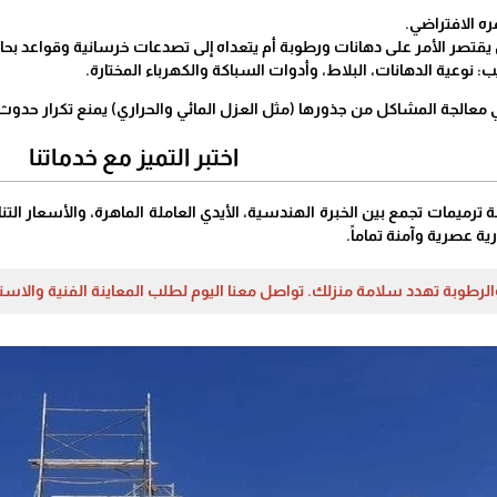
ه الافتراضي.
 يقتصر الأمر على دهانات ورطوبة أم يتعداه إلى تصدعات خرسانية وقواعد بحاج
: نوعية الدهانات، البلاط، وأدوات السباكة والكهرباء المختارة.
 معالجة المشاكل من جذورها (مثل العزل المائي والحراري) يمنع تكرار حدوث ا
​اختبر التميز مع خدماتنا
رميمات تجمع بين الخبرة الهندسية، الأيدي العاملة الماهرة، والأسعار التناف
ة عصرية وآمنة تماماً.
والرطوبة تهدد سلامة منزلك. تواصل معنا اليوم لطلب المعاينة الفنية والاستش