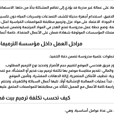
تماد على عمالة غير مدربة قد يؤدي إلى تفاقم المشكلة بدلاً من حلها. الاستعا
لدقيق: استخدام أجهزة حديثة لكشف التصدعات وتسربات المياه دون تكسير
ة الجودة: الاعتماد على مواد عزل وترميم مطابقة للمواصفات القياسية (مثل م
كلفة: وضع خطة عمل مدروسة تمنع الهدر في المواد المرتجعة وتضمن تسليم
تمنحك المؤسسات الموثوقة شهادة ضمان على الأعمال المنفذة، خاصة أعمال 
​مراحل العمل داخل مؤسسة الترميمات
 خطوات علمية مدروسة تضمن دقة التنفيذ:
 يزور فريق هندسي الموقع لتقييم حجم الأضرار وتحديد نوع الترميم المطلوب.
ني والمالي: تقديم مقايسة موضح بها تكلفة ترميم بيت قديم أو المنشأة، مع ت
يرية: تنظيف الأماكن المتضررة، إزالة الدهانات المقشرة، وتأمين الموقع.
تبدأ عمليات المعالجة الإنشائية أولاً، تليها أعمال السباكة والكهرباء، وتختتم 
مراجعة كافة الأعمال مع العميل للتأكد من مطابقتها للمواصفات المتفق عليها
​كيف تحسب تكلفة ترميم بيت قد
اءً على عدة عوامل أساسية، وهي: