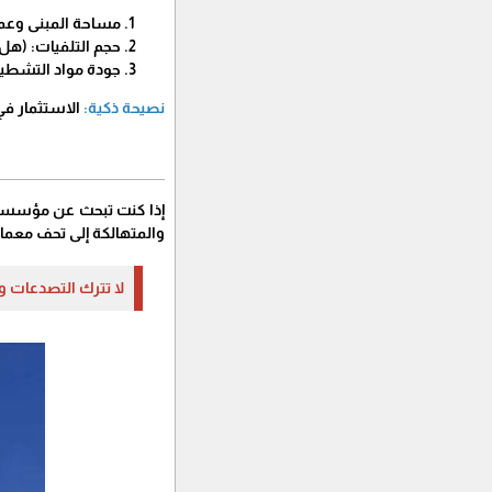
​مساحة المبنى وعمر
​حجم التلفيات: (هل
​جودة مواد التشطيب
​نصيحة ذكية:
الاستثمار في
​إذا كنت تبحث عن مؤسسة ت
والمتهالكة إلى تحف معماري
​لا تترك التصدعات 