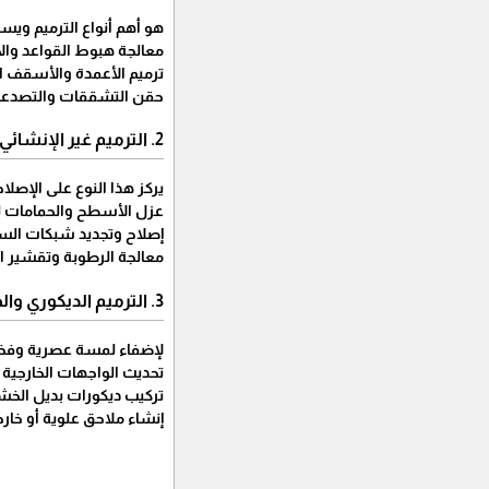
​هو أهم أنواع الترميم و
​معالجة هبوط القواعد وا
​ترميم الأعمدة والأسقف ا
​حقن التشققات والتصدعات
​2. الترميم غير الإنشائي (المظهر والوظيفة)
​يركز هذا النوع على الإصل
​عزل الأسطح والحمامات ل
​إصلاح وتجديد شبكات السبا
​معالجة الرطوبة وتقشير ا
​3. الترميم الديكوري والحديث
​لإضفاء لمسة عصرية وفخم
​تحديث الواجهات الخارجية 
​تركيب ديكورات بديل الخش
​إنشاء ملاحق علوية أو خ