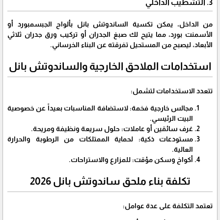
​3. التشطيب الداخلي
​من الداخل، يمكن تكسية الساندوتش بانل بألواح الجبسمبورد أو
الأسمنت بورد، مما يتيح لك صبغ الجدران أو تركيب ورق جدران ثلاثي
الأبعاد، ليصبح من المستحيل تفرقته عن البناء الخرساني.
​استخدامات الملاحق الخارجية والساندوتش بانل
​تتعدد الاستخدامات لتشمل:
​مجالس خارجية فخمة: لاستضافة المناسبات بعيداً عن خصوصية
البيت الرئيسي.
​غرف سائقين أو عاملات: حلول سريعة ونظيفة ومريحة.
​مستودعات ذكية: لحماية الممتلكات من الرطوبة والحرارة
العالية.
​أكواخ وسكن مؤقت: للمزارع والاستراحات.
​تكلفة بناء ملحق ساندوتش بانل 2026
​تعتمد التكلفة على عدة عوامل: