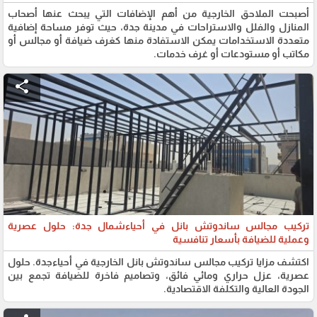
أصبحت الملاحق الخارجية من أهم الإضافات التي يبحث عنها أصحاب
المنازل والفلل والاستراحات في مدينة جدة، حيث توفر مساحة إضافية
متعددة الاستخدامات يمكن الاستفادة منها كغرف ضيافة أو مجالس أو
مكاتب أو مستودعات أو غرف خدمات.
share
تركيب مجالس ساندوتش بانل في أحياءشمال جدة: حلول عصرية
وعملية للضيافة بأسعار تنافسية
اكتشف مزايا تركيب مجالس ساندوتش بانل الخارجية في أحياءجدة. حلول
عصرية، عزل حراري ومائي فائق، وتصاميم فاخرة للضيافة تجمع بين
الجودة العالية والتكلفة الاقتصادية.