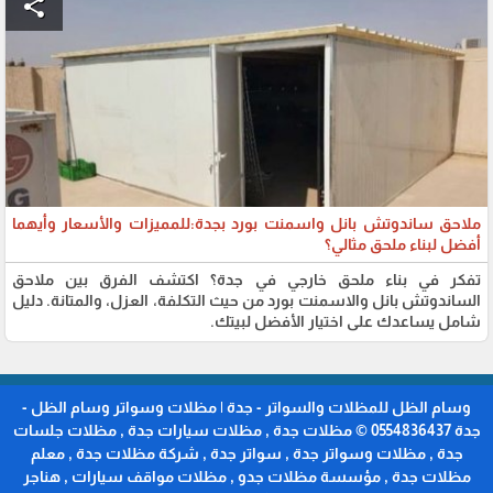
share
​ملاحق ساندوتش بانل واسمنت بورد بجدة:للمميزات والأسعار وأيهما
أفضل لبناء ملحق مثالي؟
تفكر في بناء ملحق خارجي في جدة؟ اكتشف الفرق بين ملاحق
الساندوتش بانل والاسمنت بورد من حيث التكلفة، العزل، والمتانة. دليل
شامل يساعدك على اختيار الأفضل لبيتك.
وسام الظل للمظلات والسواتر - جدة | مظلات وسواتر وسام الظل -
جدة 0554836437 © مظلات جدة , مظلات سيارات جدة , مظلات جلسات
جدة , مظلات وسواتر جدة , سواتر جدة , شركة مظلات جدة , معلم
مظلات جدة , مؤسسة مظلات جدو , مظلات مواقف سيارات , هناجر