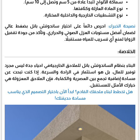
​سماكة الألواح (تبدأ عادة من 5 سم وتصل إلى 10 سم).
​نوع المادة العازلة وكثافتها.
​نوع التشطيبات الخارجية والداخلية المختارة.
​نصيحة الخبراء:
احرص دائماً على اختيار ساندوتش بانل بضغط عالي
لضمان أفضل مستويات العزل الصوتي والحراري، وتأكد من جودة تقفيل
الزوايا لمنع أي تسريب للمياه مستقبلاً.
​الخلاصة:
​البناء بنظام الساندوتش بانل للملاحق الخارجيةفي احياء جدة ليس مجرد
توفير للمال، بل هو استثمار في الراحة والسرعة. إذا كنت تبحث عن
مساحة إضافية تجمع بين العصرية والكفاءة، فإن الملاحق المعزولة هي
خيارك الأمثل للمستقبل.
​هل تخطط لبناء ملحقك القادم؟ ابدأ الآن باختيار التصميم الذي يناسب
مساحة حديقتك!