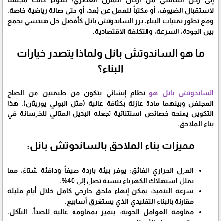
إلى ركن أساسي من أركان المنزل العصري؛ سواء كانت مجلساً
لاستقبال الضيوف، أو مكتباً للعمل عن بُعد، أو حتى صالة رياضية خاصة.
ومع تطور تقنيات البناء، برز الساندوتش بانل كأفضل حل هندسي يجمع
بين الجودة، السرعة، والتكلفة الاقتصادية.
​ما هو الساندوتش بانل ولماذا يتصدر خيارات
البناء؟
​الساندوتش بانل هو
نظام إنشائي يتكون من طبقتين من الصاج
المجلفن وبينهما مادة عازلة بكثافة عالية (مثل البولي يوريثان). هذا
التكوين يمنحه خصائص استثنائية تجعله البديل المثالي للخرسانة في
بناء الملاحق.
​مميزات بناء الملاحق بالساندوتش بانل:
​العزل الحراري الفائق: يوفر بيئة باردة صيفاً ودافئة شتاءً، مما
يقلل استهلاك الكهرباء بنسبة تصل إلى 40%.
​سرعة التنفيذ: يمكن إنهاء ملحق خارجي كامل خلال أيام قليلة
مقارنة بالبناء التقليدي الذي يستغرق أسابيع.
​مقاومة العوامل الجوية: يتميز بمقاومة عالية للصدأ، التآكل،