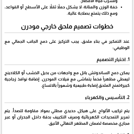
وتسرب مياه الأمطار.
​خفة الوزن والمتانة: لا يشكل حملاً ثقلاً على الأسطح أو القواعد،
ومع ذلك يتمتع بصلابة عالية.
​خطوات تصميم ملحق خارجي مودرن
​عند التفكير في بناء ملحق، يجب التركيز على دمج الجانب الجمالي مع
الوظيفي:
​1. اختيار التصميم
​يمكن دمج الساندوتش بانل مع واجهات من بديل الخشب أو الكلادينج
ليعطي مظهراً فخماً يتماشى مع فيلات المودرن. إضافة نوافذ زجاجية
كبيرةتمنح الملحق إضاءة طبيعية وشعوراً بالاتساع.
​2. التأسيس والكهرباء
​يتم تركيب الألواح على هيكل حديدي مطلي بمواد مقاومة للصدأ. يتم
تمرير التمديدات الكهربائية وصرف التكييف بدقة داخل الجدران أو عبر
مجاري مخصصة لضمان المظهر النهائي الأنيق.