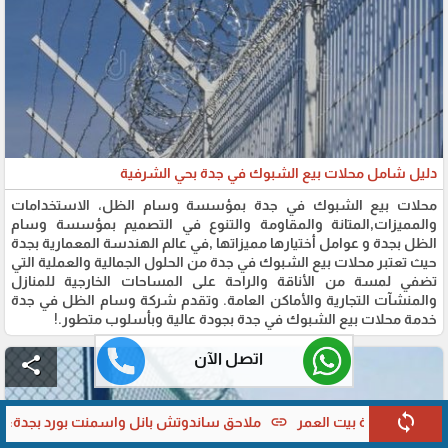
دليل شامل محلات بيع الشبوك في جدة بحي الشرفية
محلات بيع الشبوك في جدة بمؤسسة وسام الظل، الاستخدامات
والمميزات,المتانة والمقاومة والتنوع في التصميم بمؤسسة وسام
الظل بجدة و عوامل أختيارها مميزاتها ,في عالم الهندسة المعمارية بجدة
حيث تعتبر محلات بيع الشبوك في جدة من الحلول الجمالية والعملية التي
تضفي لمسة من الأناقة والراحة على المساحات الخارجية للمنازل
والمنشآت التجارية والأماكن العامة. وتقدم شركة وسام الظل في جدة
خدمة محلات بيع الشبوك في جدة بجودة عالية وبأسلوب متطور.!
اتصل الآن
share
sync
احق ساندوتش بانل واسمنت بورد بجدة:للمميزات والأسعار وأيهما أفضل لبنا