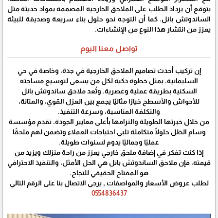
يتوقع أن يزداد الطلب على الملاحق الخارجية المصممة بمواد حديثة مثل
الساندوتش بانل. كما أن التوجه نحو حلول بناء سريعة وصديقة للبيئة
يعزز من انتشار هذا النوع من الإنشاءات.
تواصل معنا اليوم
إن تركيب أحدث تصاميم الملاحق الخارجية في جدة، وخاصة في حي
السليمانية، يمثل خطوة ذكية لكل من يسعى لتوسيع مساحته
السكنية بطريقة عملية وعصرية. وتُعد ملاحق ساندوتش بانل
للأحواش والأسطح خيارًا مثاليًا يجمع بين العزل القوي، والمتانة،
والتكلفة المناسبة، وسرعة التنفيذ.
من خلال خبرتها الطويلة والتزامها بأعلى معايير الجودة، تقدم مؤسسة
وسام الظل حلولًا متكاملة تلبي احتياجات العملاء وتضمن لهم ملحقًا
عمليًا وجماليًا يدوم لسنوات طويلة.
إذا كنت تفكر في إضافة ملحق خارجي يعزز من راحة منزلك ويزيد من
قيمته، فإن ملاحق الساندوتش بانل هي الحل الأمثل، والتنفيذ الاحترافي
هو المفتاح الحقيقي للنجاح.
لطلب عروض الأسعار والمواصفات , يرجى الاتصال بنا على الرقم التالي
0554836437