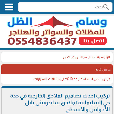
search
الرئيسية
بناء مجالس وملاحق
عرض خاص
عرض خاص لمنطقة جدة 10%على مظلات السيارات
تركيب احدث تصاميم الملاحق الخارجية في جدة
حي السليمانية | ملاحق ساندوتش بانل
للأحواش والأسطح