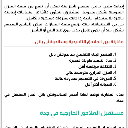
إضافة ملحق خارجي مصمم باحترافية يمكن أن يرفع من قيمة المنزل
السوقية بشكل ملحوظ. المشترون يبحثون دائمًا عن مساحات إضافية
جاهزة للاستخدام، خاصة إذا كانت معزولة ومجهزة بالكامل.
في حي السليمانية، حيث ترتفع قيمة العقارات، يمكن للملحق المصمم
بشكل جيد أن يكون عامل جذب قوي عند البيع أو التأجير.
مقارنة بين الملاحق التقليدية وساندوتش بانل
العنصر البناء التقليدي ساندوتش بانل
مدة التنفيذ طويلة قصيرة
التكلفة مرتفعة أقل
العزل الحراري متوسط عالي
المرونة في التصميم محدودة عالية
الصيانة أكثر أقل
هذه المقارنة توضح لماذا أصبح الساندوتش بانل الخيار المفضل في
جدة.
مستقبل الملاحق الخارجية في جدة
مع استمرار التوسع العمراني وزيادة الاهتمام بالمساحات الخاصة،