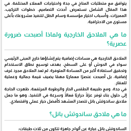
يتوافق مع متطلبات المناخ في جدة واحتياجات العملاء المختلفة. في
هذا المقال الشامل نستعرض أحدث التصاميم، خطوات التركيب،
المميزات، وأسباب اختيار مؤسسة وسام الظل لتنفيذ مشروعك بأعلى
مستوى من الاحترافية.
ما هي الملاحق الخارجية ولماذا أصبحت ضرورة
عصرية؟
الملاحق الخارجية هي مساحات إضافية يتم إنشاؤها خارج المبنى الرئيسي
سواء في الحوش أو على السطح، بهدف توسيع نطاق الاستخدام
وتحقيق استفادة أكبر من المساحة المتوفرة. لم تعد الملاحق مجرد غرف
إضافية، بل أصبحت عنصرًا معماريًا مهمًا يضيف قيمة جمالية وعملية
للعقار.
في جدة، ومع طبيعة الطقس الحار والرطوبة المرتفعة، ظهرت الحاجة
إلى حلول بناء توفر عزلًا حراريًا فعالًا وسرعة في التنفيذ، وهو ما جعل
ملاحق ساندوتش بانل تتصدر المشهد كأفضل خيار عملي واقتصادي.
ما هي ملاحق ساندوتش بانل؟
الساندوتش بانل عبارة عن ألواح جاهزة تتكون من ثلاث طبقات: