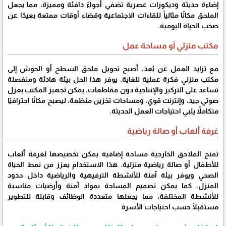
إضاءة حديثة وديكورات عصرية تضفي أجواءً دافئة ومميزة، مما يجعل
الملحق مكانًا مثالياً للقاءات الاجتماعية وقضاء أوقات ممتعة بعيدًا عن
صخب الحياة اليومية.
مكتب منزلي أو مساحة عمل
مع تزايد العمل عن بُعد، أصبح تحويل ملحق السطح أو الحوش إلى
مكتب منزلي فكرة عملية للغاية. يوفر هذا الحل بيئة هادئة ومنفصلة
تساعد على التركيز والإنتاجية دون مقاطعات. يمكن تجهيز المكتب بعزل
صوتي جيد، وإنترنت قوي، ومساحات تخزين منظمة، ليصبح مكانًا احترافيًا
متكاملاً يلبي احتياجات العمل الحديثة.
غرفة ألعاب أو صالة رياضية
تمنح الملاحق الخارجية مساحة إضافية يمكن تخصيصها لغرفة ألعاب
للأطفال أو صالة رياضية منزلية. هذا الاستخدام يعزز من نمط الحياة
الصحي ويوفر بيئة آمنة للأنشطة الترفيهية والرياضية داخل حدود
المنزل. كما يمكن تصميم المساحة بمواد آمنة وأرضيات مناسبة
للأنشطة المختلفة، مما يجعلها متعددة الوظائف وقابلة للتطوير
مستقبلًا حسب احتياجات الأسرة