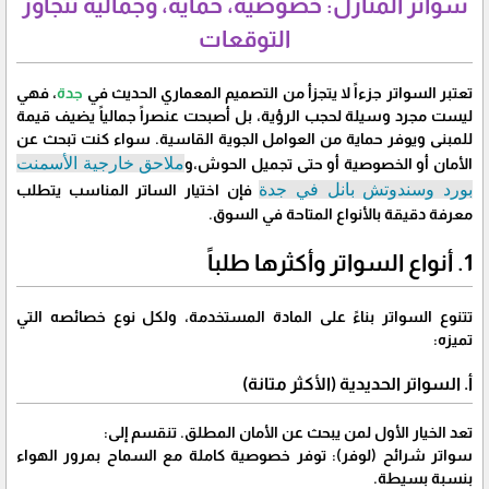
سواتر المنازل: خصوصية، حماية، وجمالية تتجاوز
التوقعات
​تعتبر السواتر جزءاً لا يتجزأ من التصميم المعماري الحديث في
جدة
، فهي
ليست مجرد وسيلة لحجب الرؤية، بل أصبحت عنصراً جمالياً يضيف قيمة
للمبنى ويوفر حماية من العوامل الجوية القاسية. سواء كنت تبحث عن
ملاحق خارجية الأسمنت
الأمان أو الخصوصية أو حتى تجميل الحوش،و
بورد وسندوتش بانل في جدة
فإن اختيار الساتر المناسب يتطلب
معرفة دقيقة بالأنواع المتاحة في السوق.
​1. أنواع السواتر وأكثرها طلباً
​تتنوع السواتر بناءً على المادة المستخدمة، ولكل نوع خصائصه التي
تميزه:
​أ. السواتر الحديدية (الأكثر متانة)
​تعد الخيار الأول لمن يبحث عن الأمان المطلق. تنقسم إلى:
​سواتر شرائح (لوفر): توفر خصوصية كاملة مع السماح بمرور الهواء
بنسبة بسيطة.