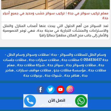
معلم تركيب سواتر في جدة | تركيب سواتر خشب وحديد في جميع أحياء
جدة
تعد السواتر من أهم الحلول التي يبحث عنها أصحاب المنازل والفلل
والاستراحات والمنشآت التجارية في مدينة جدة، فهي توفر الخصوصية
والأمان إلى جانب منح المكان مظهرًا جماليًا راقيًا
وسام الظل للمظلات والسواتر - جدة | مظلات وسواتر وسام الظل -
جدة 0554836437 © مظلات جدة , مظلات سيارات جدة , مظلات جلسات
جدة , مظلات وسواتر جدة , سواتر جدة , شركة مظلات جدة , معلم
مظلات جدة , مؤسسة مظلات جدو , مظلات مواقف سيارات , هناجر
جدة , هناقر جدة , شبوك جدة , برجولات جدة
اتصل الآن
تصميم عبود الهاشمي