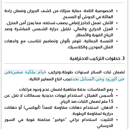
​الخصوصية التامة: حماية منزلك من كشف الجيران وضمان راحة
العائلة في الحوش أو المسبح.
​الأمان: تعمل كحاجز إضافي يصعب تسلقه، مما يعزز أمن المنزل.
​العزل الحراري والمائي: تقليل حرارة الشمس المباشرة وصد
الرياح القوية والأمطار.
​اللمسة الجمالية: تتوفر بألوان وتصاميم تتناسب مع واجهات
الفلل المودرن والكلاسيك.
3. خطوات التركيب الاحترافية
خيام ملكية صغيرةفي
​لضمان ثبات الساتر لسنوات طويلة،وتركيب
حي الورود وحي السنابل بجدة
يجب اتباع المعايير التالية:
​رفع المقاسات: بدقة متناهية لضمان عدم وجود فراغات.
​تأسيس الهيكل: استخدام تيوبات حديدية بسماكات لا تقل عن
1.5 ملم لضمان الثبات ضد الرياح.
​الدهان: استخدام دهانات مقاومة للصدأ (أبوكسي) أو دهانات
حرارية لمقاومة الرطوبة.
​التثبيت: استخدام براغي "خوابير" مجلفنة قوية في السور
الخرساني.