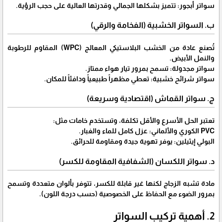
​سواتر أبجور: تتميز بشكلها الجمالي وقدرتها العالية على حجب الرؤية.
​ب. السواتر الخشبية (الفخامة والرقي)
​تُصنع عادة من الخشب البلاستيكي المعالج (WPC) المقاوم للرطوبة
والنمل الأبيض.
​سواتر مجدولة: تسمح بمرور تيار هواء ممتاز.
​سواتر شرائح خشبية: تعطي مظهراً طبيعياً ودافئاً للمكان.
​ج. سواتر القماش (اقتصادية وسريعة)
​تعتبر الحل الأسرع والأقل تكلفة، وتستخدم خامات مثل:
​PVC الكوري والألماني: عزل كامل للماء والغبار.
​البولي إيثيلين: يوفر تهوية جيدة ومقاومة للحرائق.
​د. سواتر اللكسان (الشفافية المقاومة للكسر)
​مادة تشبه الزجاج لكنها غير قابلة للكسر، تتوفر بألوان متعددة وتسمح
بمرور الضوء مع الحفاظ على الخصوصية (حسب درجة اللون).
2. أهمية تركيب السواتر