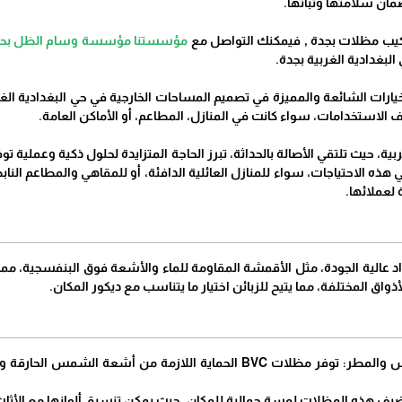
ركيب مظلات بجدة , فيمكنك التواصل مع
مؤسستنا مؤسسة وسام الظل بحي ال
تبر من الخيارات الشائعة والمميزة في تصميم المساحات الخارجية في حي البغدادية
 الاستخدامات، سواء كانت في المنازل، المطاعم، أو الأماكن العامة.
ية، حيث تلتقي الأصالة بالحداثة، تبرز الحاجة المتزايدة لحلول ذكية وعملية ت
ياً يلبي هذه الاحتياجات، سواء للمنازل العائلية الدافئة، أو للمقاهي والمطاعم ال
لعملائها.
دم مظلات BVC مواد عالية الجودة، مثل الأقمشة المقاومة للماء والأشعة فوق البنفسجي
واق المختلفة، مما يتيح للزبائن اختيار ما يتناسب مع ديكور المكان.
الحماية من الشمس والمطر: توفر مظلات BVC الحماية اللازمة من أ
ضيف هذه المظلات لمسة جمالية للمكان، حيث يمكن تنسيق ألوانها مع الأثاث 