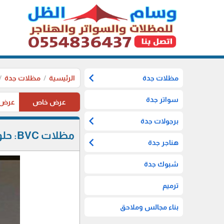
chevron_left
مظلات جدة
الرئيسية
مظلات جدة
سواتر جدة
عرض خاص
عرض خاص ل
chevron_left
برجولات جدة
مظلات BVC: حلول عصرية للظل والجمال في حي البغدادية الغربية.
chevron_left
هناجر جدة
شبوك جدة
ترميم
بناء مجالس وملاحق