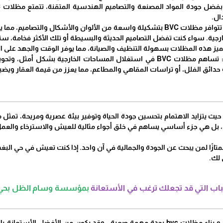
ال.
تصميمات متنوعة: تتوافر مظلات BVC بتشكيلة واسعة من الألوان والأشكال وا
رجية. سواء كنت تفضل التصاميم الحديثة والبسيطة أو تلك الأكثر فخامة، ست
ميز هذه المظلات بسهولة التنظيف والصيانة، مما يوفر الوقت والجهد على ا
توسيع المساحات: تساهم مظلات BVC في استغلال المساحات الخارجية بش
حدائق الفلل، أو تراسات المقاهي والمطاعم، مما يعزز من قيمة العقار ويضيف ب
 بل هي جزء أساسي يساهم في خلق أجواء مثالية للعيش والاسترخاء والعمل
لات BVC خيارًا ممتازًا لمن يبحث عن الجودة والجمالية في آن واحد. إذا كنت تعيش في
 لك.
اب التي قد تجعلك ترغب في الأستعانة
بمؤسسة وسام الظل بحي البغدا