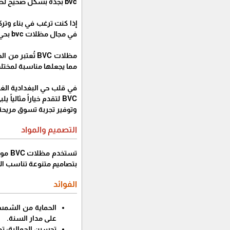
bvc بجدة بشكل صحيح لضمان سلامتها وثباتها.
إذا كنت ترغب في بناء وت
في مجال مظلات bvc بحي البغدادية الغربية بجدة.
مظلات BVC تُع
مما يجعلها مناسبة لمختلف
في قلب حي البغدادية الغرب
BVC لتقدم خياراً مثال
وتوفير تجربة تسوق مريحة 
التصميم والمواد
تستخ
بتصاميم متنوعة تناسب الأذ
الفوائد
على مدار السنة.
تحسين الجمالية: ت