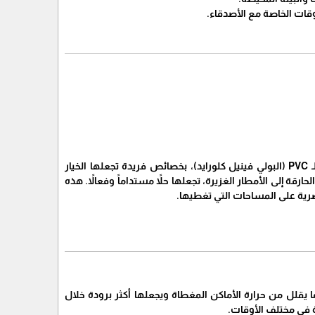
تتميز مظلات BVC، وهي اختصار للمادة المصنعة منها والتي غالباً ما تشير إلى الأقمشة المغطاة بالـ PVC (البولي فينيل كلورايد)، بخصائص فريدة تجعلها الخيار
ة إلى الأمطار الغزيرة، تجعلها حلاً مستداماً وفعالاً. هذه
ية على المساحات التي تغطيها.
الضارة، مما يقلل من حرارة الأماكن المغطاة ويجعلها أكثر برودة خلال
ة في مختلف الأوقات.