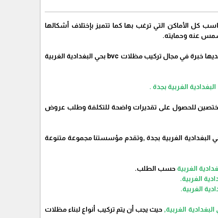
ء مظلات bvc بجدة بحي البغدادية الغربية وتناسب كل الأماكن التي ترغب بها كما تتميز بإختلاف أشكالها
شمس عنه وحمايته.
عند أختيار شركة لتركيب بناء مظلات bvc بجدة بحي البغدادية الغربية, من المهم التأكد من أن الشركة لديها خبرة في مجال تركيب مظلات bvc بحي البغدادية الغربية
دادية الغربية بجدة .
غدادية الغربية أو مقاولي البناء المختصين للحصول على تقديرات واضحة للتكلفة وطلب عروض
 العديد من الخدمات في تركيب مظلات bvc بحي البغدادية الغربية بجدة ,وتقدم مؤسستنا مجموعة متنوعة
حسب الطلب.
غدادية الغربية,
حيث يجب أن يتم تركيب أنواع لبناء مظلات