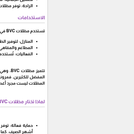
الراحة: توفر مظلات BVC مساحة مريحة للاسترخاء، مما يجعلها مثالية للاجتماعات العائلية أو الأوقات الخاصة مع 
الاستخدامات
تستخدم مظلات BVC في عدة مجالات، منها:
المنازل: لتوفير ال
المطاعم والمقاهي:
الفعاليات: تُستخد
المفضل للكثيرين. فمرونته
المظلات ليست مجرد أغطي
لماذا تختار مظلات BVC في حي البغدادية الغربية؟
أشهر الصيف. كما أن