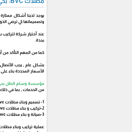
مظلات BVC: بحي البغدادية الغربية :
وتصميماتها كي ترضي الذ
بجدة.
كما من المهم التأكد من أ
الأسعار المحددة بناء على
مؤسسة وسام الظل بحي ال
من الخدمات , بما في ذلك:
1- تصميم وبناء مظلات bvc جدة: تقدم
2-تركيب و بناء مظلات bvc جدة: تقدم
3-صيانة و بناء مظلات bvc جدة: تقدم
عملية تركيب وبناء مظلات bvc بجدة تتطلب خبرة ودقة وهذا ماتض