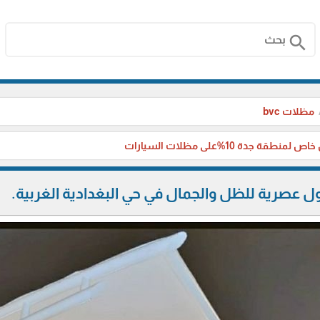
search
مظلات bvc
منطقة جدة 10%على مظلات السيارات