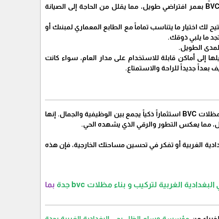
متانة وطول عمر: بفضل جودة المواد المصنعة والتصاميم الهندسية المتقنة، تتمتع مظلات BVC بعمر افتراضي طويل، مما يقلل من الحاجة إلى الصيانة
لتصاميم، مما يتيح لك اختيار ما يتناسب تماماً مع الطابع المعماري لمبنىك أو
جد ما يلبي ذوقك.
لمدى الطويل.
كل أمثل، وتحويلها إلى أماكن قابلة للاستخدام على مدار العام، سواء كانت
عداً جديداً للراحة والاستمتاع.
في حي البغدادية الغربية، حيث يتزايد الاهتمام بتحسين جودة الحياة وتوفير بيئة عصرية ومريحة، تمثل مظلات BVC استثماراً ذكياً يجمع بين الوظيفية والجمال. إنها
، مما يعكس التطور والرقي الذي يشهده الحي.
 حي البغدادية الغربية أو تفكر في تحسين مساحتك الخارجية، فإن هذه
دية الغربية لتركيب و بناء مظلات bvc جدة
بما
مؤسسة وسام الظل بحي البغدادية الغربية بجدة