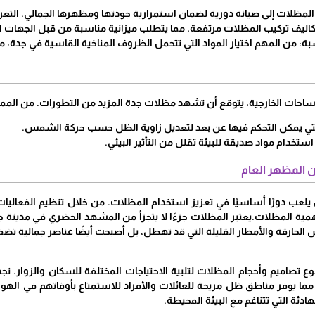
ج المظلات إلى صيانة دورية لضمان استمرارية جودتها ومظهرها الجمالي. التع
كاليف تركيب المظلات مرتفعة، مما يتطلب ميزانية مناسبة من قبل الجهات الم
سبة: من المهم اختيار المواد التي تتحمل الظروف المناخية القاسية في جدة، مث
مساحات الخارجية، يتوقع أن تشهد مظلات جدة المزيد من التطورات. من الممك
لتي يمكن التحكم فيها عن بعد لتعديل زاوية الظل حسب حركة الشمس.
استخدام مواد صديقة للبيئة تقلل من التأثير البيئي.
 المظهر العام
يلعب دورًا أساسيًا في تعزيز استخدام المظلات. من خلال تنظيم الفعالي
ية المظلات.يعتبر المظلات جزءًا لا يتجزأ من المشهد الحضري في مدينة جدة
لحارقة والأمطار القليلة التي قد تهطل، بل أصبحت أيضًا عناصر جمالية تض
نوع تصاميم وأحجام المظلات لتلبية الاحتياجات المختلفة للسكان والزوار.
مما يوفر مناطق ظل مريحة للعائلات والأفراد للاستمتاع بأوقاتهم في الهواء
لهادئة التي تتناغم مع البيئة المحيطة.