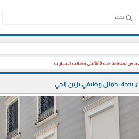
search
منطقة جدة 10%على مظلات السيارات
 بجدة: جمال وظيفي يزين الحي