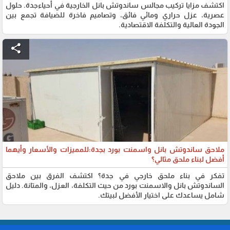
اكتشف مزايا تركيب مجالس ساندوتش بانل الخارجية في أحياءجدة. حلول
عصرية، عزل حراري ومائي فائق، وتصاميم فاخرة للضيافة تجمع بين
الجودة العالية والتكلفة الاقتصادية.
share
​ملاحق ساندوتش بانل واسمنت بورد بجدة:للمميزات والأسعار وأيهما
أفضل لبناء ملحق مثالي؟
تفكر في بناء ملحق خارجي في جدة؟ اكتشف الفرق بين ملاحق
الساندوتش بانل والاسمنت بورد من حيث التكلفة، العزل، والمتانة. دليل
شامل يساعدك على اختيار الأفضل لبيتك.