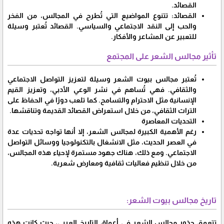
القصائد.
القصائد: تتنوع المواضيع التي تُطرح في المجالس، من الفخر
والحب إلى النقد الاجتماعي والسياسي. القصائد تُعتبر وسيلة
للتعبير عن المشاعر والأفكار.
تأثير مجالس الشعر على المجتمع
تُعتبر مجالس بيوت الشعر وسيلة لتعزيز التواصل الاجتماعي
والثقافي. فهي تُساهم في نشر الوعي الأدبي، وتعزيز القيم
الإنسانية مثل الاحترام والتسامح. كما تلعب دورًا في الحفاظ على
التراث الثقافي، من خلال استعراض القصائد القديمة وتناقشها.
التحديات المعاصرة
رغم الأهمية الكبيرة لمجالس الشعر، إلا أنها تواجه تحديات عدة
في العصر الحديث، مثل الانشغال بالتكنولوجيا ووسائل التواصل
الاجتماعي. ومع ذلك، هناك جهود مستمرة لإحياء هذه المجالس،
من خلال تنظيم فعاليات ثقافية ومعارض شعرية.
تاريخ مجالس بيوت الشعر:
تتعمق جذور مجالس الشعر في أعماق التاريخ العربي، حيث كانت هذه