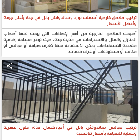
تركيب ملاحق خارجية أسمنت بورد وساندوتش بانل في جدة بأعلى جودة
وأفضل الأسعار
أصبحت الملاحق الخارجية من أهم الإضافات التي يبحث عنها أصحاب
المنازل والفلل والاستراحات في مدينة جدة، حيث توفر مساحة إضافية
متعددة الاستخدامات يمكن الاستفادة منها كغرف ضيافة أو مجالس أو
مكاتب أو مستودعات أو غرف خدمات.
share
تركيب مجالس ساندوتش بانل في أحياءشمال جدة: حلول عصرية
وعملية للضيافة بأسعار تنافسية