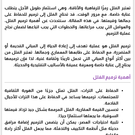
تعتبر الفلل رمزًا للرفاهية والأناقة، وهي استثمار طويل الأجل يتطلب
عناية خاصة. مع مرور الوقت، قد تحتاج الفلل إلى ترميم للحفاظ على
جمالها وقيمتها. في هذه المقالة، سنتحدث عن أهمية ترميم الفلل،
والعوامل التي يجب مراعاتها، والخطوات التي يجب اتباعها لضمان نجاح
عملية الترميم.
ترميم الفلل هو عملية تهدف إلى إعادة الحياة إلى المباني القديمة أو
المتضررة، مع الحفاظ على طابعها المعماري وجمالها. تعتبر الفلل من
بين أكثر أنواع المباني التي تحمل تاريخًا وثقافة غنية، لذا فإن ترميمها
يحتاج إلى عناية خاصة ومعرفة عميقة بالأساليب التقليدية والحديثة.
أهمية ترميم الفلل
الحفاظ على التراث: الفلل تمثل جزءًا من الهوية الثقافية
للمجتمعات. ترميمها يساعد في الحفاظ على هذا التراث للأجيال
القادمة.
تحسين القيمة العقارية: الفلل المرممة بشكل جيد تزداد قيمتها
السوقية، ما يجعلها استثمارًا جيدًا.
تلبية احتياجات العصر: يمكن أن يتضمن الترميم إضافة مرافق
حديثة مثل أنظمة التكييف والتدفئة، مما يجعل الفلل أكثر راحة
وكفاءة.