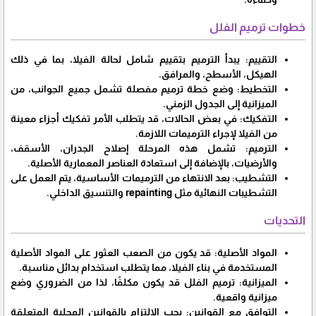
خطوات ترميم الفلل
التقييم: يبدأ الترميم بتقييم شامل لحالة الفيلا، بما في ذلك
الهيكل، الأسطح، والمرافق.
التخطيط: وضع خطة ترميم مفصلة تشمل جميع الجوانب، من
الميزانية إلى الجدول الزمني.
التفكيك: في بعض الحالات، قد يتطلب الأمر تفكيك أجزاء معينة
من الفيلا لإجراء الترميمات اللازمة.
الترميم: تشمل هذه المرحلة إصلاح الجدران، الأسقف،
والأرضيات، بالإضافة إلى استعادة العناصر المعمارية الأصلية.
التشطيب: بعد الانتهاء من الترميمات الأساسية، يتم العمل على
التشطيبات النهائية مثل repainting والتنسيق الداخلي.
التحديات
المواد الأصلية: قد يكون من الصعب العثور على المواد الأصلية
المستخدمة في بناء الفيلا، مما يتطلب استخدام بدائل مناسبة.
الميزانية: ترميم الفلل قد يكون مكلفًا، لذا من الضروري وضع
ميزانية واقعية.
التوافق مع القوانين: يجب الالتزام بالقوانين المحلية المتعلقة