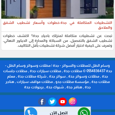
التشطيبات المتكاملة في جدة:خطوات وأسعار تشطيب الشقق
والملاحق
تبحث عن تشطيبات متكاملة لمنزلك باحياء جدة؟ اكتشف خطوات
تشطيب الشقق بالتفصيل، من السباكة والمحارة إلى الديكور النهائي،
وتعرف على كيفية اختيار أفضل شركة تشطيبات بأقل التكاليف.
وسام الظل للمظلات والسواتر - جدة | مظلات وسواتر وسام الظل -
جدة 0554836437 © مظلات جدة , مظلات سيارات جدة , مظلات جلسات
جدة , مظلات وسواتر جدة , سواتر جدة , شركة مظلات جدة , معلم
مظلات جدة , مؤسسة مظلات جدو , مظلات مواقف سيارات , هناجر
جدة , هناقر جدة , شبوك جدة , برجولات جدة
اتصل الآن