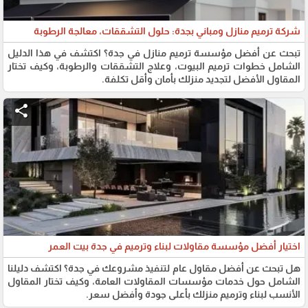
​شركة ترميم منازل ومباني بجدة: حلول التشققات، معالجة الرطوبة
تبحث عن أفضل مؤسسة ترميم منازل في جدة؟ اكتشف في هذا الدليل
الشامل خطوات ترميم البيوت، وعلاج التشققات والرطوبة، وكيف تختار
المقاول الأفضل لتجديد منزلك بأمان وأقل تكلفة.
share
اختيار أفضل مؤسسة مقاولات لبناء وترميم في جدة بيت العمر
هل تبحث عن أفضل مقاول عام لتنفيذ مشروعك في جدة؟ اكتشف دليلنا
الشامل حول خدمات مؤسسات المقاولات العامة، وكيف تختار المقاول
الأنسب لبناء وترميم منزلك بأعلى جودة وأفضل سعر.