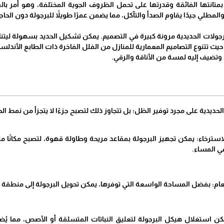
ة بمتانتها الفائقة وقدرتها على تحمل الظروف الجوية المختلفة، وهو أمر 
والمطلي جيدًا يقاوم الصدأ والتآكل، مما يضمن عمرًا طويلاً للبرجولة دون الحا
البرجولات الحديدية مرونة كبيرة في التصميم. يمكن تشكيل الحديد بسهولة لي
 حيث تتنوع التصاميم المعمارية للمنازل من الفلل الفاخرة ذات الطابع الأندل
 وتضيف إليه لمسة من الأناقة والرقي.
الحديدية على مجرد توفير الظل؛ بل تتجاوز ذلك لتصبح جزءًا لا يتجزأ من نمط 
سترخاء: يمكن تجهيز البرجولة بمقاعد مريحة وطاولة قهوة، لتصبح مكانًا مثا
في المساء.
ام: بفضل المساحة الواسعة التي توفرها، يمكن تحويل البرجولة إلى منطقة ط
كن استغلال هيكل البرجولة لتعليق النباتات المتسلقة أو الأصص، مما يُ