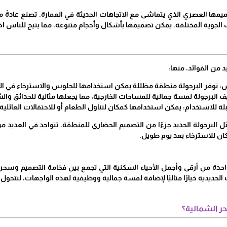
صميمها العصري الذي يتماشى مع الاتجاهات الحديثة في العمارة. تصنع عادةً من
الجوية المختلفة. يمكن تصميمها بأشكال وأحجام متنوعة، مما يتيح للناس ا
د من الفوائد، منها:
: توفر البرجولة منطقة مظللة يمكن استخدامها للجلوس والاسترخاء في ا
يف البرجولة لمسة جمالية للمساحات الخارجية، مما يجعلها مثالية للحدائق وا
بلة للاستخدام: يمكن استخدامها كمكان لتناول الطعام أو للاحتفالات العائلية
ثل البرجولة الحديد جزءًا من التصميم الحضاري للمنطقة. تتواجد في الع
كان للاسترخاء بعد يوم طويل.
واحدة من أرقى وأجمل الأحياء السكنية التي تجمع بين فخامة التصميم وسحر ا
 الحديدية خيارًا مثاليًا لإضافة لمسة جمالية ووظيفية لهذه الواجهات، لتتح
بحر الشمالية؟