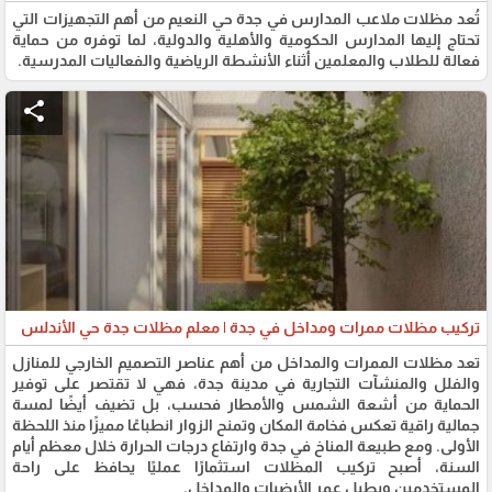
تُعد مظلات ملاعب المدارس في جدة حي النعيم من أهم التجهيزات التي
تحتاج إليها المدارس الحكومية والأهلية والدولية، لما توفره من حماية
فعالة للطلاب والمعلمين أثناء الأنشطة الرياضية والفعاليات المدرسية.
share
تركيب مظلات ممرات ومداخل في جدة | معلم مظلات جدة حي الأندلس
تعد مظلات الممرات والمداخل من أهم عناصر التصميم الخارجي للمنازل
والفلل والمنشآت التجارية في مدينة جدة، فهي لا تقتصر على توفير
الحماية من أشعة الشمس والأمطار فحسب، بل تضيف أيضًا لمسة
جمالية راقية تعكس فخامة المكان وتمنح الزوار انطباعًا مميزًا منذ اللحظة
الأولى. ومع طبيعة المناخ في جدة وارتفاع درجات الحرارة خلال معظم أيام
السنة، أصبح تركيب المظلات استثمارًا عمليًا يحافظ على راحة
المستخدمين ويطيل عمر الأرضيات والمداخل.